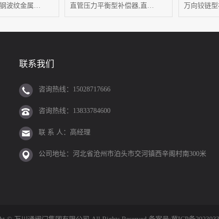
金属软管,不锈钢波纹金属软管,金属软管厂家
直管压力平衡型补偿器,直管波纹补偿器,补偿器厂家
联系我们
咨询热线：15028717666
咨询热线：13833784600
联 系 人：高经理
公司地址：河北省沧州市泊头市交河镇西辛阁村南300米